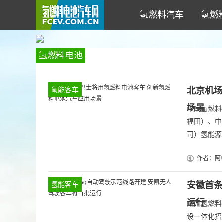
氢燃料汽车
氢燃
氢燃料电池
客车
氢能客车
北京机场
场景
中国氢燃料
福田）、中
司）氢能源汽
作者：阿
氢能客车
安徽首条
运行
中国氢燃料
设一体化招