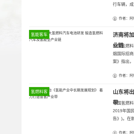
行车辆，成
作者：阿
氢能客车
济南将加
业链
中国氢燃料
烟国际招商产
案》指出， 
作者：阿
氢燃料客
山东将出
车
带
中国氢燃料
2019年
告》)。在新
作者：阿