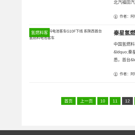
北汽福田汽
作者：阿
氢燃料客
秦星氢燃
车
中国氢燃料
&ldquo
悉，首台&ld
作者：阿
首页
上一页
10
11
12