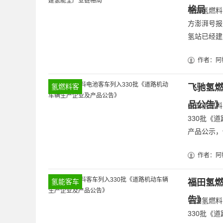
格局
中国氢燃料汽
方澎湃号报
氢站已经建
作者：阿
氢燃料客
飞驰氢燃
车
品公告
中国氢燃料
330批《
产品公示，
作者：阿
氢能客车
福田氢燃
告》
中国氢燃料
330批《