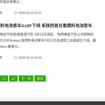
车股份有限公...
帆
2020-03-13 11:53
料电池客车G10F下线 系陕西首台氢燃料电池客车
电池汽车网|氢能源汽车 3月12日消息， 陕西秦星汽车公司研制的
;秦星G10F&rdquo;氢燃料电池客车3月10日在咸阳工业园成功下线。据
quo;秦星G1...
帆
2020-03-12 10:44
13
14
下一页
尾页